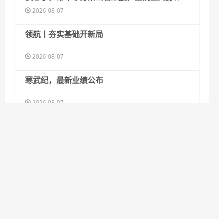
熬，自称这些年“活得不像个人”
2026-08-07
领航丨夯实基础开新局
2026-08-07
寒武纪，最新业绩公布
2026-08-07
外交部发言人就日本主流民意鲜明反核立场等答
记者问
2026-08-07
国防部回应日本“战斧”导弹试射
2026-08-07
商家称1小时被20条差评后门店倒闭，恶意差评